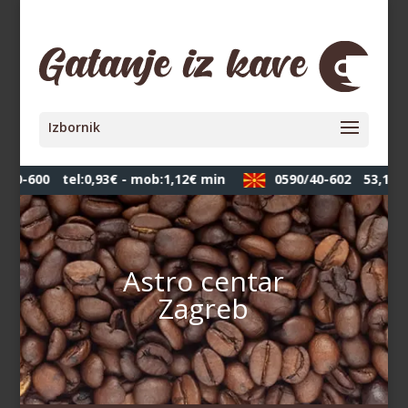
600-600
tel:0,93€ - mob:1,12€ min
0590/40-602
53,10 д
Astro centar
Zagreb