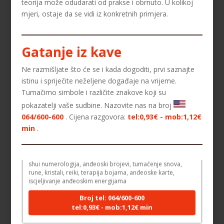
teorija može odudarati od prakse i obrnuto. U kolikoj
mjeri, ostaje da se vidi iz konkretnih primjera.
Gatanje iz kave
Ne razmišljate što će se i kada dogoditi, prvi saznajte
istinu i spriječite neželjene događaje na vrijeme.
Tumačimo simbole i različite znakove koji su
pokazatelji vaše sudbine. Nazovite nas na broj
ELA
064/600-600
. Cijena razgovora:
tel:0,93€ - mob:1,12€
/ Kod 151
min
.
Tarot savjetnik je zauzet
TEHNIKE:
astrologija, tarot, numerološki tarot, visak, feng
shui numerologija, anđeoski brojevi, tumačenje snova,
rune, kristali, reiki, terapija bojama, anđeoske karte,
iscjeljivanje anđeoskim energijama
Broj tel: 064/600-600
tel:0,93€ - mob:1,12€ min