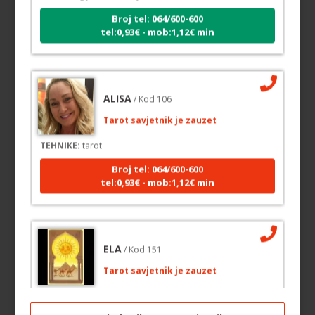
Broj tel: 064/600-600
tel:0,93€ - mob:1,12€ min
ALISA
/ Kod 106
Tarot savjetnik je zauzet
TEHNIKE:
tarot
Broj tel: 064/600-600
tel:0,93€ - mob:1,12€ min
ELA
/ Kod 151
Tarot savjetnik je zauzet
TEHNIKE:
astrologija, tarot, numerološki tarot, visak, feng
shui numerologija, anđeoski brojevi, tumačenje snova,
rune, kristali, reiki, terapija bojama, anđeoske karte,