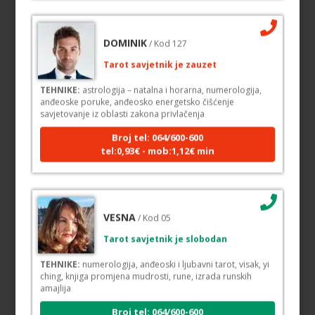
DOMINIK
/ Kod 127
Tarot savjetnik je zauzet
TEHNIKE:
astrologija – natalna i horarna, numerologija,
anđeoske poruke, anđeosko energetsko čišćenje
savjetovanje iz oblasti zakona privlačenja
Broj tel: 064/600-600
tel:0,93€ - mob:1,12€ min
VESNA
/ Kod 05
Tarot savjetnik je slobodan
TEHNIKE:
numerologija, anđeoski i ljubavni tarot, visak, yi
ching, knjiga promjena mudrosti, rune, izrada runskih
amajlija
Broj tel: 064/600-600