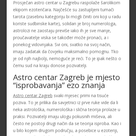
Prosječan astro centar u Zagrebu raspolaže šarolikom
ekipom ezoteričara. Najčešće su zastupljeni tumači
tarota (zasebnu kategoriju bi mogli činiti oni koji u radu
koriste sudbinske karte), solidan je broj numerologa,
astrolozi ne zaostaju previše iako ih je sve manje,
proučavatelje viska se također može pronaći, a i
ponekog vidovnjaka. Svi oni, svatko na svoj način,
imaju zadatak da čovjeku maksimalno pomognu. Tko
je od njih najbolji, nemoguće je reći. To je ipak nešto o
čemu sud na kraju donose pozivatelji.
Astro centar Zagreb je mjesto
“isprobavanja” ezo znanja
Astro centar Zagreb
svaki mjesec primi na tisuće
poziva. To je prilika da savjetnici iz prve ruke vide da li
neka astrološka, numerološka i slična teorija prolaze u
praksi. Pozivatelji imaju ulogu pokusnih miševa, ali
često ne postoji drugi način da se teorija isproba. Kao i
u bilo kojem drugom području, a posebice u ezoteriji,