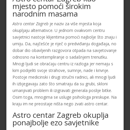
mjesto pomoći širokim
narodnim masama
Astro centar Zagreb
je naziv za više mjesta koja
okupljaju alternativce. U jednom ovakvom centru
savjetnici nastoje klijentima pomoći najbolje što znaju i
umiju. Da, najčešće je riječ o predviđanju događaja, no
dobar dio obavljenih razgovora otpada na savjetovanje
odnosno na kontempliranje o sadašnjem trenutku.
Mnogi ljudi se obraćaju centru iz razloga jer nemaju s
kim podijeliti svoje strahove, sumnje, nade i krivnje.
Postoje medicinski i drugi stručni radnici, ali mnogi ljudi
ih izbjegavaju zato što smatraju da su grubi, skloni
umanjivati problem ili izigravati generala poslije bitke.
Osim toga, mnogima se usluge psihologa preskupe. Na
kraju im ne preostaje ništa nego zvati astro centar.
Astro centar Zagreb okuplja
ponajbolje ezo savjetnike