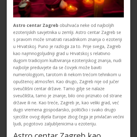
Astro centar Zagreb
obuhvaća neke od najboljih
ezoterijskih savjetnika u zemlji. Astro centar Zagreb se
s pravom može smatrati rasadnikom znanja o ezoteriji
u Hrvatskoj. Puno je razloga za to. Prije svega, Zagreb
kao najmnogoljudniji grad u Hrvatskoj s relativno
dugom tradicijom kultiviranja ezoterijskog znanja, nudi
najbolje preduvjete da se čovjek može baviti
numerologijom, tarotom ili nekom trećom tehnikom u
opuštenoj atmosferi. Kao drugo, Zagreb nije od jučer
sveučilišni centar države. Tamo gdje se nalaze
sveučilišta, tamo je znanje, bilo ono priznato od strane
države ili ne. Kao treće, Zagreb je, kao veliki grad, već
dugo vremena gospodarsko, političko i svako drugo
sjecište ovog dijela Europe zbog čega je privlačan većini
ljudi, pogotovo zaljubljenicima u ezoteriju.
Astro centar Zagreb kao