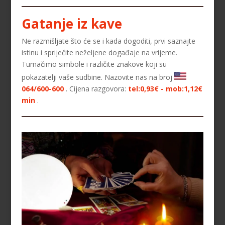
Gatanje iz kave
Ne razmišljate što će se i kada dogoditi, prvi saznajte
istinu i spriječite neželjene događaje na vrijeme.
Tumačimo simbole i različite znakove koji su
pokazatelji vaše sudbine. Nazovite nas na broj
064/600-600
. Cijena razgovora:
tel:0,93€ - mob:1,12€
min
.