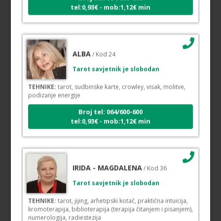
tel:0,93€ - mob:1,12€ min
ALBA
/ Kod 24
Tarot savjetnik je slobodan
TEHNIKE:
tarot, sudbinske karte, crowley, visak, molitve,
podizanje energije
Broj tel: 064/600-600
tel:0,93€ - mob:1,12€ min
IRIDA - MAGDALENA
/ Kod 36
Tarot savjetnik je slobodan
TEHNIKE:
tarot, jijing, arhetipski kotač, praktična intuicija,
kromoterapija, biblioterapija (terapija čitanjem i pisanjem),
numerologija, radiestezija