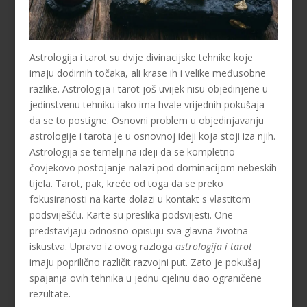
Astrologija i tarot
su dvije divinacijske tehnike koje
imaju dodirnih točaka, ali krase ih i velike međusobne
razlike. Astrologija i tarot još uvijek nisu objedinjene u
jedinstvenu tehniku iako ima hvale vrijednih pokušaja
da se to postigne. Osnovni problem u objedinjavanju
astrologije i tarota je u osnovnoj ideji koja stoji iza njih.
Astrologija se temelji na ideji da se kompletno
čovjekovo postojanje nalazi pod dominacijom nebeskih
tijela. Tarot, pak, kreće od toga da se preko
fokusiranosti na karte dolazi u kontakt s vlastitom
podsviješću. Karte su preslika podsvijesti. One
predstavljaju odnosno opisuju sva glavna životna
iskustva. Upravo iz ovog razloga
astrologija i tarot
imaju poprilično različit razvojni put. Zato je pokušaj
spajanja ovih tehnika u jednu cjelinu dao ograničene
rezultate.