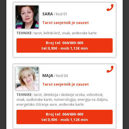
SARA
/ Kod 01
Tarot savjetnik je zauzet
TEHNIKE:
tarot, keltski križ, visak, anđeoske karte
Broj tel: 064/600-600
tel:0,93€ - mob:1,12€ min
MAJA
/ Kod 04
Tarot savjetnik je zauzet
TEHNIKE:
tarot, detekcija i skidanje uroka, vidovitost,
visak, sudbinske karte, numerologija, energija na daljinu,
energetsko čišćenje aure, anđeoske karte
Broj tel: 064/600-600
tel:0,93€ - mob:1,12€ min