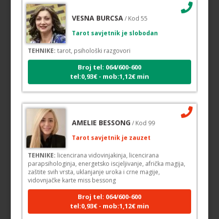
VESNA BURCSA
/ Kod 55
Tarot savjetnik je slobodan
TEHNIKE:
tarot, psihološki razgovori
Broj tel: 064/600-600
tel:0,93€ - mob:1,12€ min
AMELIE BESSONG
/ Kod 99
Tarot savjetnik je zauzet
TEHNIKE:
licencirana vidovinjakinja, licencirana
parapsihologinja, energetsko iscjeljivanje, afrička magija,
zaštite svih vrsta, uklanjanje uroka i crne magije,
vidovnjačke karte miss bessong
Broj tel: 064/600-600
tel:0,93€ - mob:1,12€ min