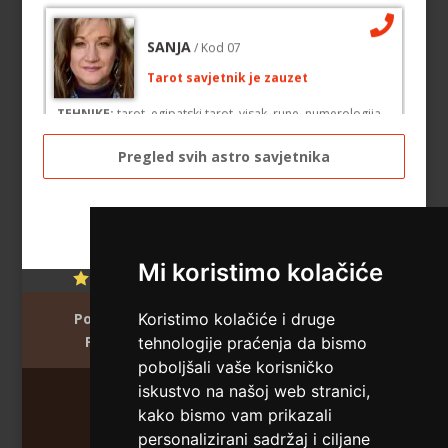
SANJA
/ Kod 07
Tarot savjetnik je zauzet
TEHNIKE:
tarot, egipatski tarot, visak, rune, numerologija,
astro tarot
Broj tel: 064/600-600
Pregled svih astro savjetnika
tel:0,93€ - mob:1,12€ min
VESNA BURCSA
/ Kod 55
Mi koristimo kolačiće
Ocjena:
4.7 / 5 (495 ocjena)
Tarot savjetnik je slobodan
Početna
O nama
Uvjeti korištenja
Koristimo kolačiće i druge
TEHNIKE:
tarot, psihološki razgovori
Polica privatnosti
Info & kontakt
tehnologije praćenja da bismo
Broj tel: 064/600-600
poboljšali vaše korisničko
tel:0,93€ - mob:1,12€ min
iskustvo na našoj web stranici,
kako bismo vam prikazali
Maratela mreže d.o.o. 072/700-700
personalizirani sadržaj i ciljane