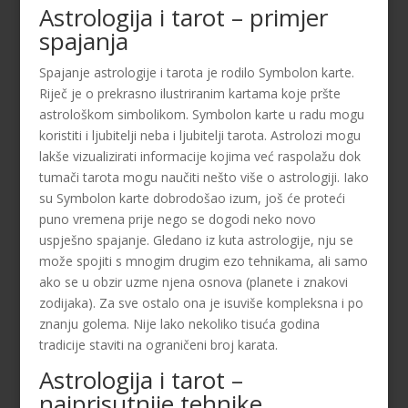
Astrologija i tarot – primjer
spajanja
Spajanje astrologije i tarota je rodilo Symbolon karte.
Riječ je o prekrasno ilustriranim kartama koje pršte
astrološkom simbolikom. Symbolon karte u radu mogu
koristiti i ljubitelji neba i ljubitelji tarota. Astrolozi mogu
lakše vizualizirati informacije kojima već raspolažu dok
tumači tarota mogu naučiti nešto više o astrologiji. Iako
su Symbolon karte dobrodošao izum, još će proteći
puno vremena prije nego se dogodi neko novo
uspješno spajanje. Gledano iz kuta astrologije, nju se
može spojiti s mnogim drugim ezo tehnikama, ali samo
ako se u obzir uzme njena osnova (planete i znakovi
zodijaka). Za sve ostalo ona je isuviše kompleksna i po
znanju golema. Nije lako nekoliko tisuća godina
tradicije staviti na ograničeni broj karata.
Astrologija i tarot –
najprisutnije tehnike