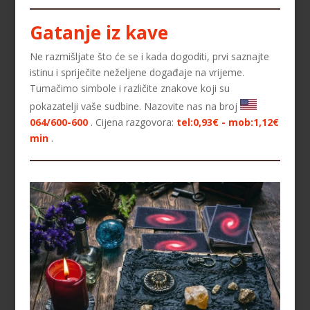
Gatanje iz kave
Ne razmišljate što će se i kada dogoditi, prvi saznajte
istinu i spriječite neželjene događaje na vrijeme.
Tumačimo simbole i različite znakove koji su
pokazatelji vaše sudbine. Nazovite nas na broj
064/600-600
. Cijena razgovora:
tel:0,93€ - mob:1,12€
min
.