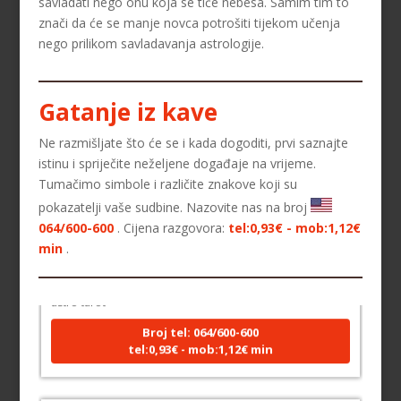
savladati nego onu koja se tiče nebesa. Samim tim to
znači da će se manje novca potrošiti tijekom učenja
nego prilikom savladavanja astrologije.
Gatanje iz kave
Ne razmišljate što će se i kada dogoditi, prvi saznajte
istinu i spriječite neželjene događaje na vrijeme.
Tumačimo simbole i različite znakove koji su
pokazatelji vaše sudbine. Nazovite nas na broj
SANJA
/ Kod 07
064/600-600
. Cijena razgovora:
tel:0,93€ - mob:1,12€
Tarot savjetnik je zauzet
min
.
TEHNIKE:
tarot, egipatski tarot, visak, rune, numerologija,
astro tarot
Broj tel: 064/600-600
tel:0,93€ - mob:1,12€ min