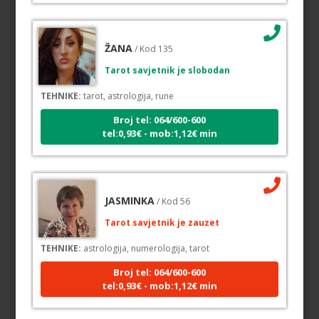
ŽANA
/ Kod 135
Tarot savjetnik je slobodan
TEHNIKE:
tarot, astrologija, rune
Broj tel: 064/600-600
tel:0,93€ - mob:1,12€ min
JASMINKA
/ Kod 56
Tarot savjetnik je zauzet
TEHNIKE:
astrologija, numerologija, tarot
Broj tel: 064/600-600
tel:0,93€ - mob:1,12€ min