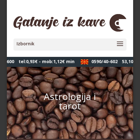
0-600
tel:0,93€ - mob:1,12€ min
0590/40-602
53,10 ден
Astrologija i
tarot