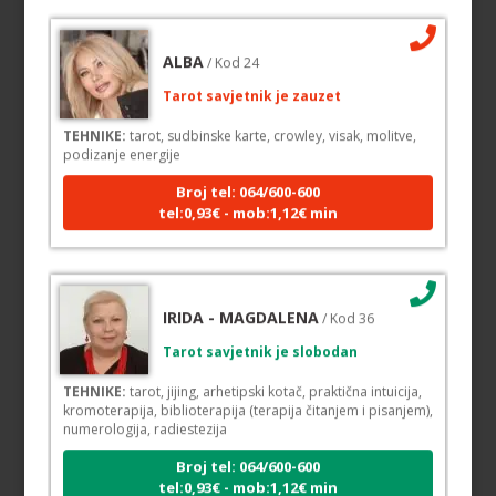
ALBA
/ Kod 24
Tarot savjetnik je zauzet
TEHNIKE:
tarot, sudbinske karte, crowley, visak, molitve,
podizanje energije
Broj tel: 064/600-600
tel:0,93€ - mob:1,12€ min
IRIDA - MAGDALENA
/ Kod 36
Tarot savjetnik je slobodan
TEHNIKE:
tarot, jijing, arhetipski kotač, praktična intuicija,
kromoterapija, biblioterapija (terapija čitanjem i pisanjem),
numerologija, radiestezija
Broj tel: 064/600-600
tel:0,93€ - mob:1,12€ min