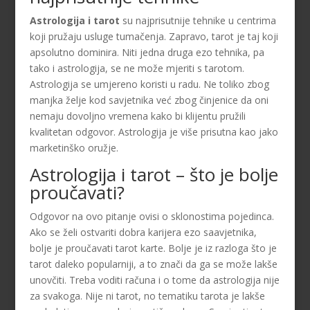
Astrologija i tarot
su najprisutnije tehnike u centrima
koji pružaju usluge tumačenja. Zapravo, tarot je taj koji
apsolutno dominira. Niti jedna druga ezo tehnika, pa
tako i astrologija, se ne može mjeriti s tarotom.
Astrologija se umjereno koristi u radu. Ne toliko zbog
manjka želje kod savjetnika već zbog činjenice da oni
nemaju dovoljno vremena kako bi klijentu pružili
kvalitetan odgovor. Astrologija je više prisutna kao jako
marketinško oružje.
Astrologija i tarot – što je bolje
proučavati?
Odgovor na ovo pitanje ovisi o sklonostima pojedinca.
Ako se želi ostvariti dobra karijera ezo saavjetnika,
bolje je proučavati tarot karte. Bolje je iz razloga što je
tarot daleko popularniji, a to znači da ga se može lakše
unovčiti. Treba voditi računa i o tome da astrologija nije
za svakoga. Nije ni tarot, no tematiku tarota je lakše