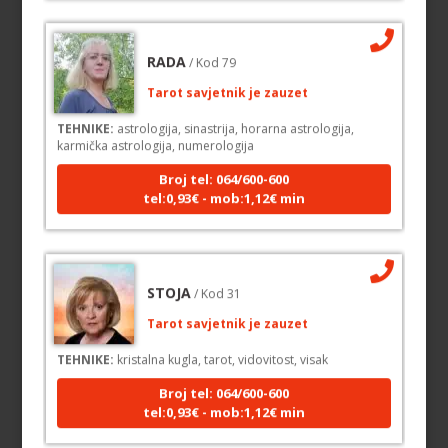
RADA
/ Kod 79
Tarot savjetnik je zauzet
TEHNIKE:
astrologija, sinastrija, horarna astrologija,
karmička astrologija, numerologija
Broj tel: 064/600-600
tel:0,93€ - mob:1,12€ min
STOJA
/ Kod 31
Tarot savjetnik je zauzet
TEHNIKE:
kristalna kugla, tarot, vidovitost, visak
Broj tel: 064/600-600
tel:0,93€ - mob:1,12€ min