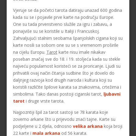
Vjeruje se da početci tarota datiraju unazad 600 godina
kada su se i pojavile prve karte na području Europe.
One su tada prvenstveno služile za igru i zabavu, a
ponajviše su se koristile u Italiji i Francuskoj.
Zahvaljujući stalnim seobama španjolskih cigana koji su
karte nosili sa sobom one su se s vremenom proširile
na cijelu Europu.
Tarot
karte nisu imale nikakav
poseban značaj sve do 18. i 19. stoljeća kada su stekle
najveću popularnost koristeći se za proricanje. Ljudi su
prihvatili ovaj način čitanja sudbine što je dovelo do
daljnjeg razvoja kod drugih naroda i kultura koji su
koristili različite špilove karata sa znakovima, crtežima i
simbolima. Tako danas postoji ciganski tarot,
ljubavni
tarot
i druge vrste tarota.
Najpozntiji špil za tarot sastoji se 78 karata koje
zovemo arkane što u prijevodu znaći tajne. Karte su
podjeljene u 2 djela, odnosno
velika arkana
koja broji
22 karte i
mala arkana
od 56 karata.