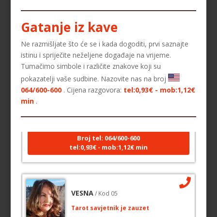
Gatanje iz kave
Ne razmišljate što će se i kada dogoditi, prvi saznajte
istinu i spriječite neželjene događaje na vrijeme.
Tumačimo simbole i različite znakove koji su
LUCIJA
pokazatelji vaše sudbine. Nazovite nas na broj
/ Kod #136
064/600-600
. Cijena razgovora:
tel:0,93€ - mob:1,12€
Tarot savjetnik je zauzet
min
.
TEHNIKE:
sudbinske karte, anđeoske poruke
Broj tel: 064/600-600
tel:0,93€ - mob:1,12€ min
VESNA
/ Kod 05
Tarot savjetnik je zauzet
TEHNIKE:
numerologija, anđeoski i ljubavni tarot, visak, yi