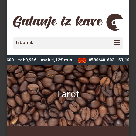
-600
tel:0,93€ - mob:1,12€ min
0590/40-602
53,10 ден
Tarot