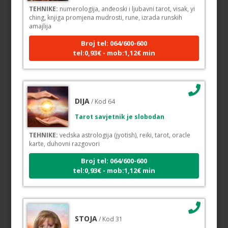
ching, knjiga promjena mudrosti, rune, izrada runskih
amajlija
Broj tel: 064/600-600
tel:0,93€ - mob:1,12€ min
DIJA
/ Kod 64
Tarot savjetnik je slobodan
TEHNIKE:
vedska astrologija (jyotish), reiki, tarot, oracle
karte, duhovni razgovori
Broj tel: 064/600-600
tel:0,93€ - mob:1,12€ min
STOJA
/ Kod 31
Tarot savjetnik je slobodan