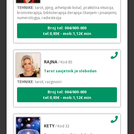
TEHNIKE:
tarot, jijing, arhetipski kotač, praktična intuicija,
kromoterapija, biblioterapija (terapija čitanjem i pisanjem),
numerologija, radiestezija
Broj tel: 064/600-600
tel:0,93€ - mob:1,12€ min
RAJNA
/ Kod 85
Tarot savjetnik je slobodan
TEHNIKE:
tarot, razgovori
Broj tel: 064/600-600
tel:0,93€ - mob:1,12€ min
KETY
/ Kod 32
Tarot savjetnik je slobodan