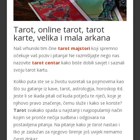
Tarot, online tarot, tarot
karte, velika i mala arkana
Naš vrhunski tim čine
tarot majstori
koji spremno
očekuje vaš poziv i pitanja! Ne razmišljajte nego nas
nazovite
tarot centar
kako biste dobili savjet i saznali
svoju tarot kartu.
Koliko puta ste se u životu susretali sa pojmovima kao
što su gatanje iz kave, tarot, astrologija, horoskop itd.
Jeste li se ikada pitali od kuda potječu te riječi, koje je
njihovo pravo značenje, čemu služe i kako se koriste?
Tarot
svakako spada u najstariji i najpopularniji način
kojim se proriče nečija sudbina i odgovara na
postavljena pitanja. Na pitanje kako je
tarot
nastao i
tko je zaslužan za njegovo širenje još uvijek nemamo
čvrsti dokaz.