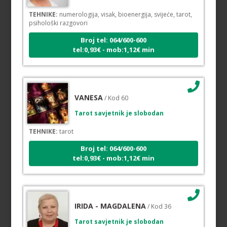
TEHNIKE:
numerologija, visak, bioenergija, svijeće, tarot,
psihološki razgovori
Broj tel: 064/600-600
tel:0,93€ - mob:1,12€ min
VANESA
/ Kod 60
Tarot savjetnik je slobodan
TEHNIKE:
tarot
Broj tel: 064/600-600
tel:0,93€ - mob:1,12€ min
IRIDA - MAGDALENA
/ Kod 36
Tarot savjetnik je slobodan