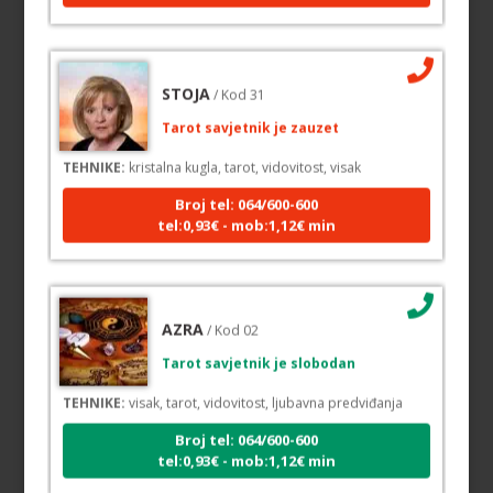
STOJA
/ Kod 31
Tarot savjetnik je zauzet
TEHNIKE:
kristalna kugla, tarot, vidovitost, visak
Broj tel: 064/600-600
tel:0,93€ - mob:1,12€ min
AZRA
/ Kod 02
Tarot savjetnik je slobodan
TEHNIKE:
visak, tarot, vidovitost, ljubavna predviđanja
Broj tel: 064/600-600
tel:0,93€ - mob:1,12€ min