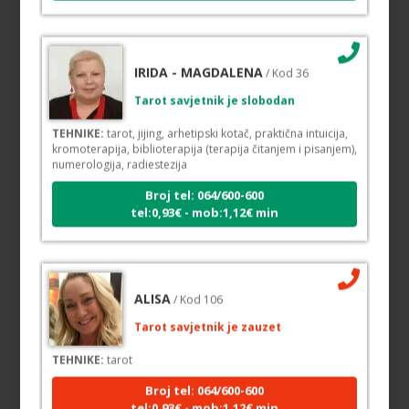
IRIDA - MAGDALENA
/ Kod 36
Tarot savjetnik je slobodan
TEHNIKE:
tarot, jijing, arhetipski kotač, praktična intuicija,
kromoterapija, biblioterapija (terapija čitanjem i pisanjem),
numerologija, radiestezija
Broj tel: 064/600-600
tel:0,93€ - mob:1,12€ min
ALISA
/ Kod 106
Tarot savjetnik je zauzet
TEHNIKE:
tarot
Broj tel: 064/600-600
tel:0,93€ - mob:1,12€ min