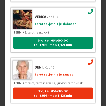
VERICA
/ Kod 35
Tarot savjetnik je slobodan
TEHNIKE:
tarot, razgovori
Broj tel: 064/600-600
tel:0,93€ - mob:1,12€ min
DENI
/ Kod 15
Tarot savjetnik je zauzet
TEHNIKE:
tarot, tarot marseille, ljubavni tarot, visak
Broj tel: 064/600-600
tel:0,93€ - mob:1,12€ min