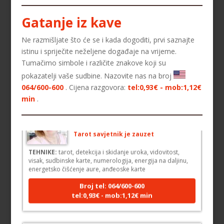
SARA
/ Kod 01
Gatanje iz kave
Tarot savjetnik je zauzet
TEHNIKE:
tarot, keltski križ, visak, anđeoske karte
Ne razmišljate što će se i kada dogoditi, prvi saznajte
istinu i spriječite neželjene događaje na vrijeme.
Broj tel: 064/600-600
Tumačimo simbole i različite znakove koji su
tel:0,93€ - mob:1,12€ min
pokazatelji vaše sudbine. Nazovite nas na broj
064/600-600
. Cijena razgovora:
tel:0,93€ - mob:1,12€
min
.
MAJA
/ Kod 04
Tarot savjetnik je zauzet
TEHNIKE:
tarot, detekcija i skidanje uroka, vidovitost,
visak, sudbinske karte, numerologija, energija na daljinu,
energetsko čišćenje aure, anđeoske karte
Broj tel: 064/600-600
tel:0,93€ - mob:1,12€ min