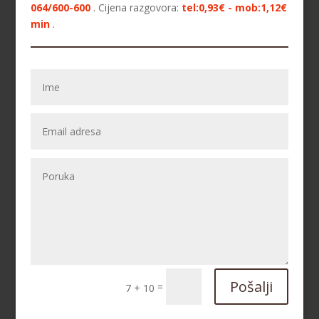
064/600-600
. Cijena razgovora:
tel:0,93€ - mob:1,12€
min
.
DENI
/ Kod 15
Tarot savjetnik je zauzet
TEHNIKE:
tarot, tarot marseille, ljubavni tarot, visak
Broj tel: 064/600-600
tel:0,93€ - mob:1,12€ min
Pošalji
=
7 + 10