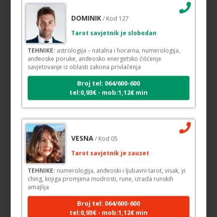
DOMINIK
/ Kod 127
Tarot savjetnik je slobodan
TEHNIKE:
astrologija – natalna i horarna, numerologija,
anđeoske poruke, anđeosko energetsko čišćenje
savjetovanje iz oblasti zakona privlačenja
Broj tel: 064/600-600
tel:0,93€ - mob:1,12€ min
VESNA
/ Kod 05
Tarot savjetnik je zauzet
TEHNIKE:
numerologija, anđeoski i ljubavni tarot, visak, yi
ching, knjiga promjena mudrosti, rune, izrada runskih
amajlija
Broj tel: 064/600-600
tel:0,93€ - mob:1,12€ min