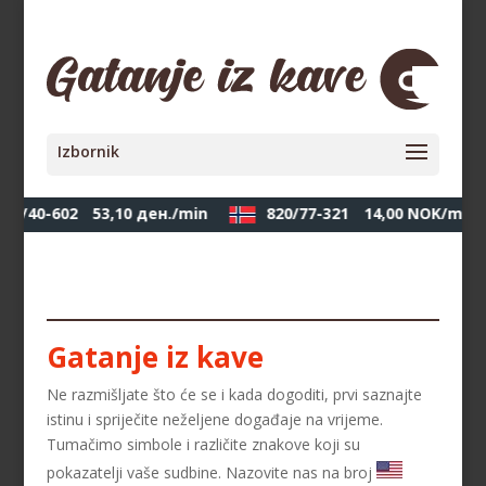
90/40-602
53,10 ден./min
820/77-321
14,00 NOK/min
Gatanje iz kave
Ne razmišljate što će se i kada dogoditi, prvi saznajte
istinu i spriječite neželjene događaje na vrijeme.
Tumačimo simbole i različite znakove koji su
pokazatelji vaše sudbine. Nazovite nas na broj