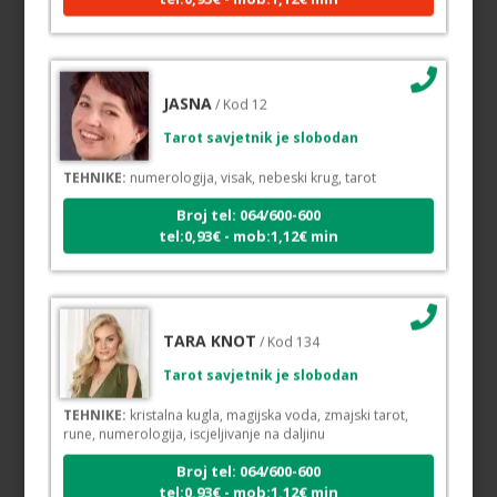
JASNA
/ Kod 12
Tarot savjetnik je slobodan
TEHNIKE:
numerologija, visak, nebeski krug, tarot
Broj tel: 064/600-600
tel:0,93€ - mob:1,12€ min
TARA KNOT
/ Kod 134
Tarot savjetnik je slobodan
TEHNIKE:
kristalna kugla, magijska voda, zmajski tarot,
rune, numerologija, iscjeljivanje na daljinu
Broj tel: 064/600-600
tel:0,93€ - mob:1,12€ min