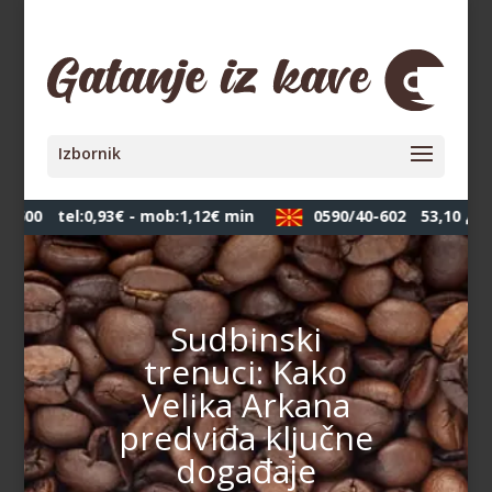
-600
tel:0,93€ - mob:1,12€ min
0590/40-602
53,10 ден.
Sudbinski
trenuci: Kako
Velika Arkana
predviđa ključne
događaje