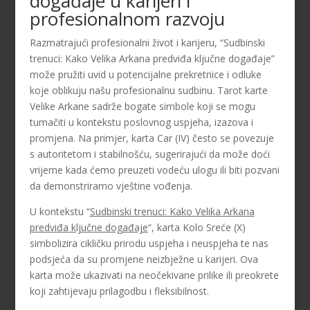
događaje u karijeri i
profesionalnom razvoju
Razmatrajući profesionalni život i karijeru, “Sudbinski
trenuci: Kako Velika Arkana predviđa ključne događaje”
može pružiti uvid u potencijalne prekretnice i odluke
koje oblikuju našu profesionalnu sudbinu. Tarot karte
Velike Arkane sadrže bogate simbole koji se mogu
tumačiti u kontekstu poslovnog uspjeha, izazova i
promjena. Na primjer, karta Car (IV) često se povezuje
s autoritetom i stabilnošću, sugerirajući da može doći
vrijeme kada ćemo preuzeti vodeću ulogu ili biti pozvani
da demonstriramo vještine vođenja.
U kontekstu “
Sudbinski trenuci: Kako Velika Arkana
predviđa ključne događaje
“, karta Kolo Sreće (X)
simbolizira cikličku prirodu uspjeha i neuspjeha te nas
podsjeća da su promjene neizbježne u karijeri. Ova
karta može ukazivati na neočekivane prilike ili preokrete
koji zahtijevaju prilagodbu i fleksibilnost.