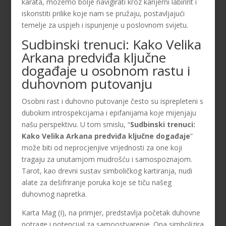
karata, možemo bolje navigirati kroz karijerni labirint i
iskoristiti prilike koje nam se pružaju, postavljajući
temelje za uspjeh i ispunjenje u poslovnom svijetu.
Sudbinski trenuci: Kako Velika
Arkana predviđa ključne
događaje u osobnom rastu i
duhovnom putovanju
Osobni rast i duhovno putovanje često su isprepleteni s
dubokim introspekcijama i epifanijama koje mijenjaju
našu perspektivu. U tom smislu, “
Sudbinski trenuci:
Kako Velika Arkana predviđa ključne događaje
”
može biti od neprocjenjive vrijednosti za one koji
tragaju za unutarnjom mudrošću i samospoznajom.
Tarot, kao drevni sustav simboličkog kartiranja, nudi
alate za dešifriranje poruka koje se tiču našeg
duhovnog napretka.
Karta Mag (I), na primjer, predstavlja početak duhovne
potrage i potencijal za samoostvarenje. Ona simbolizira