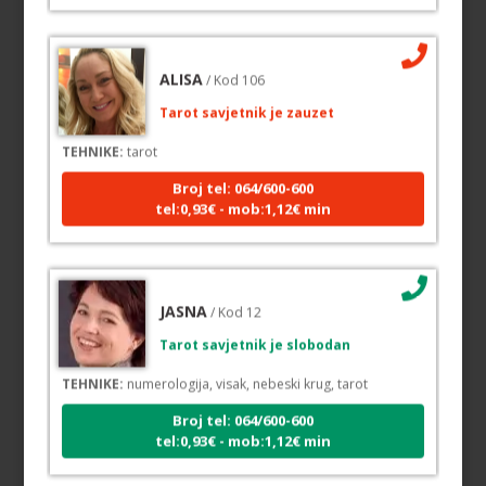
ALISA
/ Kod 106
Tarot savjetnik je zauzet
TEHNIKE:
tarot
Broj tel: 064/600-600
tel:0,93€ - mob:1,12€ min
JASNA
/ Kod 12
Tarot savjetnik je slobodan
TEHNIKE:
numerologija, visak, nebeski krug, tarot
Broj tel: 064/600-600
tel:0,93€ - mob:1,12€ min