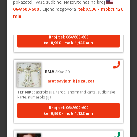
pokazatelji vaše sudbine. Nazovite nas na broj
Tarot savjetnik je zauzet
064/600-600
. Cijena razgovora:
tel:0,93€ - mob:1,12€
min
.
TEHNIKE:
sudbinske karte, anđeoske poruke
Broj tel: 064/600-600
tel:0,93€ - mob:1,12€ min
EMA
/ Kod 30
Tarot savjetnik je zauzet
TEHNIKE:
astrologija, tarot, lenormand karte, sudbinske
karte, numerologija
Broj tel: 064/600-600
tel:0,93€ - mob:1,12€ min
SARA
/ Kod 01