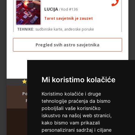
LUCIJA
/ Kod #136
Tarot savjetnik je zauzet
TEHNIKE:
sudbinske karte, anđeoske poruke
Broj tel: 064/600-600
tel:0,93€ - mob:1,12€ min
Pregled svih astro savjetnika
EMA
/ Kod 30
Tarot savjetnik je zauzet
Mi koristimo kolačiće
Ocjena:
4.5 / 5 (332 ocjena)
TEHNIKE:
astrologija, tarot, lenormand karte, sudbinske
karte, numerologija
Koristimo kolačiće i druge
Početna
O nama
Uvjeti korištenja
Polica privatnosti
Info & kontakt
tehnologije praćenja da bismo
Broj tel: 064/600-600
tel:0,93€ - mob:1,12€ min
poboljšali vaše korisničko
iskustvo na našoj web stranici,
kako bismo vam prikazali
Maratela mreže d.o.o. 072/700-700
personalizirani sadržaj i ciljane