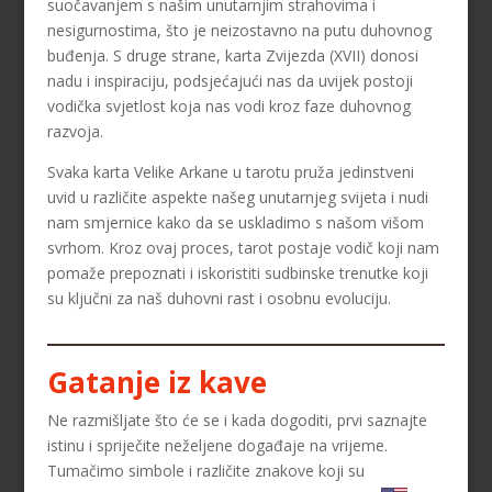
suočavanjem s našim unutarnjim strahovima i
nesigurnostima, što je neizostavno na putu duhovnog
buđenja. S druge strane, karta Zvijezda (XVII) donosi
nadu i inspiraciju, podsjećajući nas da uvijek postoji
vodička svjetlost koja nas vodi kroz faze duhovnog
razvoja.
Svaka karta Velike Arkane u tarotu pruža jedinstveni
uvid u različite aspekte našeg unutarnjeg svijeta i nudi
nam smjernice kako da se uskladimo s našom višom
svrhom. Kroz ovaj proces, tarot postaje vodič koji nam
pomaže prepoznati i iskoristiti sudbinske trenutke koji
su ključni za naš duhovni rast i osobnu evoluciju.
Gatanje iz kave
Ne razmišljate što će se i kada dogoditi, prvi saznajte
istinu i spriječite neželjene događaje na vrijeme.
Tumačimo simbole i različite znakove koji su
LUCIJA
/ Kod #136