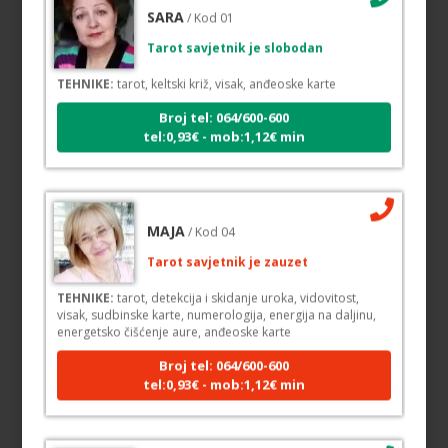
Tarot savjetnik je slobodan
TEHNIKE:
tarot, keltski križ, visak, anđeoske karte
Broj tel: 064/600-600
tel:0,93€ - mob:1,12€ min
MAJA
/ Kod 04
Tarot savjetnik je zauzet
TEHNIKE:
tarot, detekcija i skidanje uroka, vidovitost,
visak, sudbinske karte, numerologija, energija na daljinu,
energetsko čišćenje aure, anđeoske karte
Broj tel: 064/600-600
tel:0,93€ - mob:1,12€ min