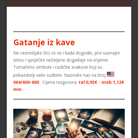
Gatanje iz kave
Ne razmišljate što će se i kada dogoditi, prvi saznajte
istinu i spriječite neželjene događaje na vrijeme.
Tumačimo simbole i različite znakove koji su
pokazatelji vaše sudbine. Nazovite nas na broj
064/600-600
. Cijena razgovora:
tel:0,93€ - mob:1,12€
min
.