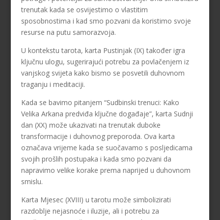
trenutak kada se osvijestimo o vlastitim
sposobnostima i kad smo pozvani da koristimo svoje
resurse na putu samorazvoja.
U kontekstu tarota, karta Pustinjak (IX) također igra
ključnu ulogu, sugerirajući potrebu za povlačenjem iz
vanjskog svijeta kako bismo se posvetili duhovnom
traganju i meditaciji.
Kada se bavimo pitanjem “Sudbinski trenuci: Kako
Velika Arkana predviđa ključne događaje”, karta Sudnji
dan (XX) može ukazivati na trenutak duboke
transformacije i duhovnog preporoda. Ova karta
označava vrijeme kada se suočavamo s posljedicama
svojih prošlih postupaka i kada smo pozvani da
napravimo velike korake prema naprijed u duhovnom
smislu.
Karta Mjesec (XVIII) u tarotu može simbolizirati
razdoblje nejasnoće i iluzije, ali i potrebu za