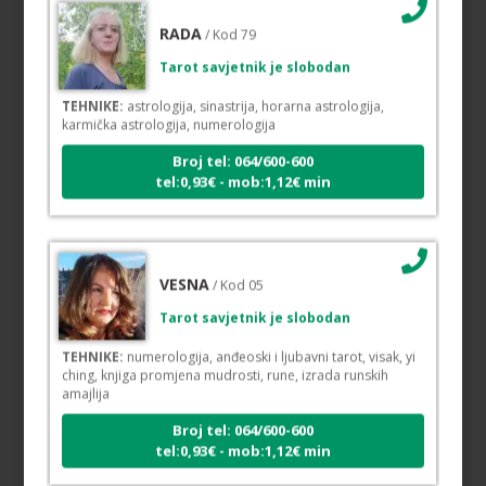
RADA
/ Kod 79
Tarot savjetnik je slobodan
TEHNIKE:
astrologija, sinastrija, horarna astrologija,
karmička astrologija, numerologija
Broj tel: 064/600-600
tel:0,93€ - mob:1,12€ min
VESNA
/ Kod 05
Tarot savjetnik je slobodan
TEHNIKE:
numerologija, anđeoski i ljubavni tarot, visak, yi
ching, knjiga promjena mudrosti, rune, izrada runskih
amajlija
Broj tel: 064/600-600
tel:0,93€ - mob:1,12€ min