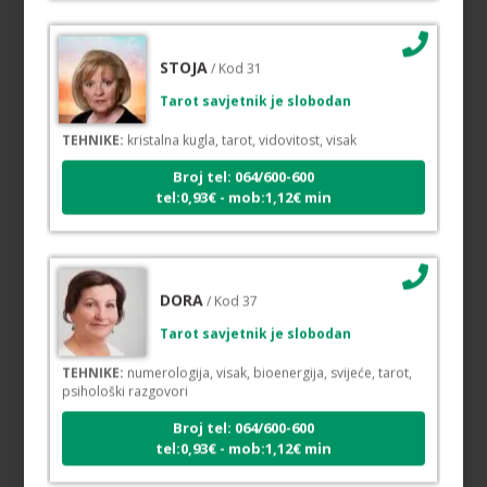
STOJA
/ Kod 31
Tarot savjetnik je slobodan
TEHNIKE:
kristalna kugla, tarot, vidovitost, visak
Broj tel: 064/600-600
tel:0,93€ - mob:1,12€ min
DORA
/ Kod 37
Tarot savjetnik je slobodan
TEHNIKE:
numerologija, visak, bioenergija, svijeće, tarot,
psihološki razgovori
Broj tel: 064/600-600
tel:0,93€ - mob:1,12€ min