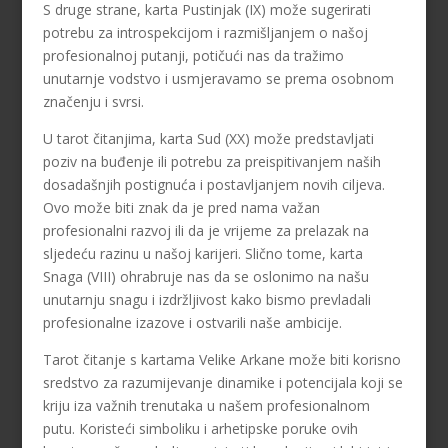
S druge strane, karta Pustinjak (IX) može sugerirati
potrebu za introspekcijom i razmišljanjem o našoj
profesionalnoj putanji, potičući nas da tražimo
unutarnje vodstvo i usmjeravamo se prema osobnom
značenju i svrsi.
U tarot čitanjima, karta Sud (XX) može predstavljati
poziv na buđenje ili potrebu za preispitivanjem naših
dosadašnjih postignuća i postavljanjem novih ciljeva.
Ovo može biti znak da je pred nama važan
profesionalni razvoj ili da je vrijeme za prelazak na
sljedeću razinu u našoj karijeri. Slično tome, karta
Snaga (VIII) ohrabruje nas da se oslonimo na našu
unutarnju snagu i izdržljivost kako bismo prevladali
profesionalne izazove i ostvarili naše ambicije.
Tarot čitanje s kartama Velike Arkane može biti korisno
sredstvo za razumijevanje dinamike i potencijala koji se
kriju iza važnih trenutaka u našem profesionalnom
putu. Koristeći simboliku i arhetipske poruke ovih