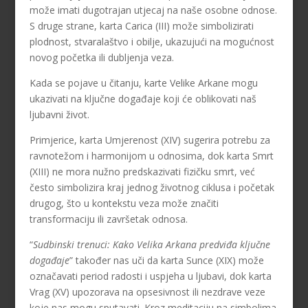
može imati dugotrajan utjecaj na naše osobne odnose.
S druge strane, karta Carica (III) može simbolizirati
plodnost, stvaralaštvo i obilje, ukazujući na mogućnost
novog početka ili dubljenja veza.
Kada se pojave u čitanju, karte Velike Arkane mogu
ukazivati na ključne događaje koji će oblikovati naš
ljubavni život.
Primjerice, karta Umjerenost (XIV) sugerira potrebu za
ravnotežom i harmonijom u odnosima, dok karta Smrt
(XIII) ne mora nužno predskazivati fizičku smrt, već
često simbolizira kraj jednog životnog ciklusa i početak
drugog, što u kontekstu veza može značiti
transformaciju ili završetak odnosa.
“
Sudbinski trenuci: Kako Velika Arkana predviđa ključne
događaje
” također nas uči da karta Sunce (XIX) može
označavati period radosti i uspjeha u ljubavi, dok karta
Vrag (XV) upozorava na opsesivnost ili nezdrave veze
koje nas mogu sputavati. Kroz meditaciju na simbolima