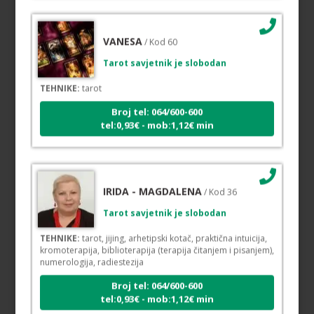
VANESA
/ Kod 60
Tarot savjetnik je slobodan
TEHNIKE:
tarot
Broj tel: 064/600-600
tel:0,93€ - mob:1,12€ min
IRIDA - MAGDALENA
/ Kod 36
Tarot savjetnik je slobodan
TEHNIKE:
tarot, jijing, arhetipski kotač, praktična intuicija,
kromoterapija, biblioterapija (terapija čitanjem i pisanjem),
numerologija, radiestezija
Broj tel: 064/600-600
tel:0,93€ - mob:1,12€ min