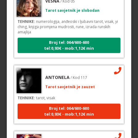
Tarot savjetnik je slobodan
TEHNIKE:
numerologija, anđeoski i ljubavni tarot, visak, yi
ching, knjiga promjena mudrosti, rune, izrada runskih
amajlija
Broj tel: 064/600-600
tel:0,93€ - mob:1,12€ min
ANTONELA
/ Kod 117
Tarot savjetnik je zauzet
TEHNIKE:
tarot, visak
Broj tel: 064/600-600
tel:0,93€ - mob:1,12€ min