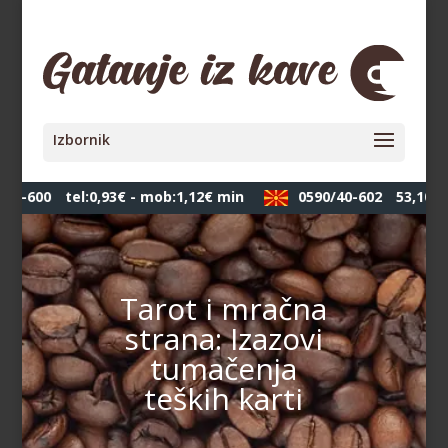
00-600
tel:0,93€ - mob:1,12€ min
0590/40-602
53,10 де
Tarot i mračna
strana: Izazovi
tumačenja
teških karti