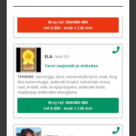
TEHNIKE:
sudbinske karte, anđeoske poruke
Broj tel: 064/600-600
tel:0,93€ - mob:1,12€ min
ELA
/ Kod 151
Tarot savjetnik je slobodan
TEHNIKE:
astrologija, tarot, numerološki tarot, visak, feng
shui numerologija, anđeoski brojevi, tumačenje snova,
rune, kristali, reiki, terapija bojama, anđeoske karte,
iscjeljivanje anđeoskim energijama
Broj tel: 064/600-600
tel:0,93€ - mob:1,12€ min
VESNA
/ Kod 05