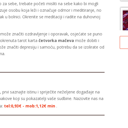
za sebe, trebate početi misliti na sebe kako bi mogli
zuje osobu koja leži i označuje odmor i meditiranje, no
 u bolnici. Okrenite se meditaciji i radite na duhovnoj
 može značiti ozdravljenje i oporavak, osjećate se puno
TE
eokrenuta tarot karta
četvorka mačeva
može dobiti i
ože značiti depresiju i samoću, potrebu da se izolirate od
ma.
 prvi saznajte istinu i spriječite neželjene događaje na
TE
nakove koji su pokazatelji vaše sudbine. Nazovite nas na
ta
ra:
tel:0,93€ - mob:1,12€ min
.
br
te
an