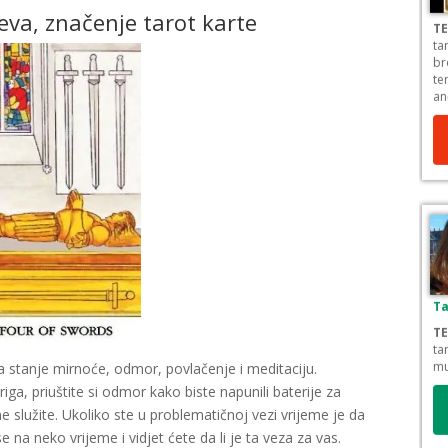
va, značenje tarot karte
TE
ta
br
te
an
Ta
TE
ta
mu
a stanje mirnoće, odmor, povlačenje i meditaciju.
ga, priuštite si odmor kako biste napunili baterije za
e služite. Ukoliko ste u problematičnoj vezi vrijeme je da
e na neko vrijeme i vidjet ćete da li je ta veza za vas.