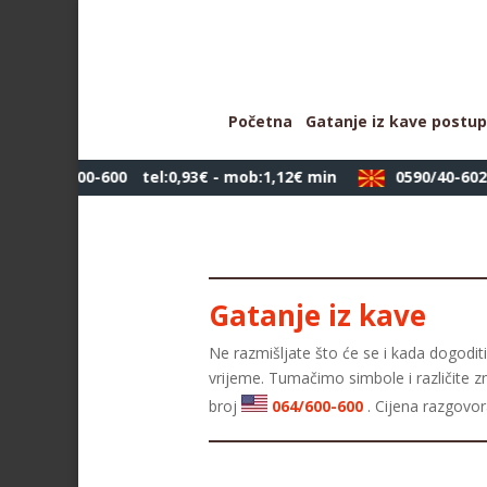
Početna
Gatanje iz kave postu
064/600-600
tel:0,93€ - mob:1,12€ min
0590/40-602
Gatanje iz kave
Ne razmišljate što će se i kada dogoditi,
vrijeme. Tumačimo simbole i različite z
broj
064/600-600
. Cijena razgovo