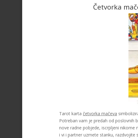
Četvorka mače
Tarot karta
četvorka mačeva
simbolizir
Potreban vam je predah od poslovnih bri
nove radne pobjede, iscrpljeni nikome n
i vi i partner uzmete stanku, razdvojite s