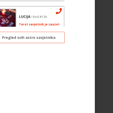
LUCIJA
/ Kod #136
Tarot savjetnik je zauzet
HNIKE:
sudbinske karte, anđeoske poruke
Pregled svih astro savjetnika
Broj tel: 064/600-600
tel:0,93€ - mob:1,12€ min
ELA
/ Kod 151
Tarot savjetnik je zauzet
HNIKE:
astrologija, tarot, numerološki
rot, visak, feng shui numerologija, anđeoski
ojevi, tumačenje snova, rune, kristali, reiki,
rapija bojama, anđeoske karte, iscjeljivanje
đeoskim energijama
Broj tel: 064/600-600