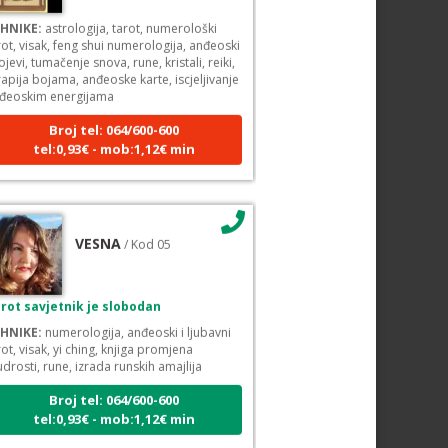
HNIKE:
astrologija, tarot, numerološki
rot, visak, feng shui numerologija, anđeoski
ojevi, tumačenje snova, rune, kristali, reiki,
rapija bojama, anđeoske karte, iscjeljivanje
đeoskim energijama
Broj tel: 064/600-600
tel:0,93€ - mob:1,12€ min
VESNA
/ Kod 05
rot savjetnik je slobodan
HNIKE:
numerologija, anđeoski i ljubavni
rot, visak, yi ching, knjiga promjena
drosti, rune, izrada runskih amajlija
Broj tel: 064/600-600
tel:0,93€ - mob:1,12€ min