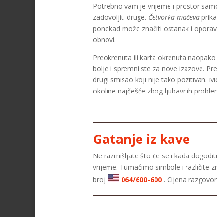
Potrebno vam je vrijeme i prostor samo 
zadovoljiti druge.
Četvorka mačeva
prika
ponekad može značiti ostanak i oporavak
obnovi.
Preokrenuta ili karta okrenuta naopako
bolje i spremni ste za nove izazove. Pr
drugi smisao koji nije tako pozitivan. M
okoline najčešće zbog ljubavnih proble
Gatanje iz kave
Ne razmišljate što će se i kada dogoditi,
vrijeme. Tumačimo simbole i različite z
broj
064/600-600
. Cijena razgovo