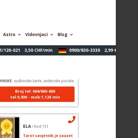
Astro
Vidovnjaci
Blog
/120-021
3,50 CHF/min
0900/830-3330
2,99 €/min
LUCIJA
/ Kod #136
Tarot savjetnik je zauzet
HNIKE:
sudbinske karte, anđeoske poruke
Broj tel: 064/600-600
tel:0,93€ - mob:1,12€ min
ELA
/ Kod 151
Tarot savjetnik je zauzet