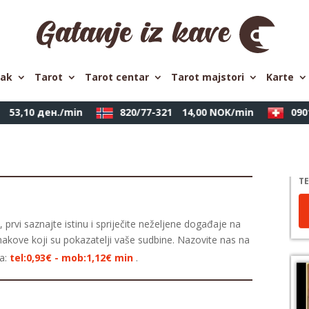
pak
Tarot
Tarot centar
Tarot majstori
Karte
53,10 ден./min
820/77-321
14,00 NOK/min
0901
TE
 prvi saznajte istinu i spriječite neželjene događaje na
nakove koji su pokazatelji vaše sudbine. Nazovite nas na
ra:
tel:0,93€ - mob:1,12€ min
.