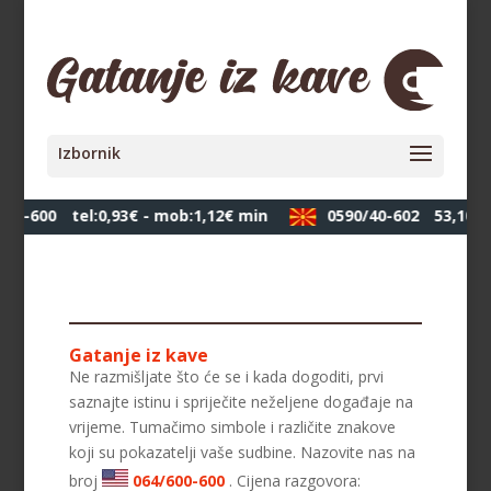
00-600
tel:0,93€ - mob:1,12€ min
0590/40-602
53,10 де
Gatanje iz kave
Ne razmišljate što će se i kada dogoditi, prvi
saznajte istinu i spriječite neželjene događaje na
vrijeme. Tumačimo simbole i različite znakove
koji su pokazatelji vaše sudbine. Nazovite nas na
broj
064/600-600
. Cijena razgovora: