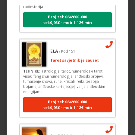
radiestezija
Broj tel: 064/600-600
tel:0,93€ - mob:1,12€ min
ELA
/ Kod 151
Tarot savjetnik je zauzet
TEHNIKE:
astrologija, tarot, numerološki tarot,
visak, feng shui numerologija, anđeoski brojevi,
tumačenje snova, rune, kristali, reiki, terapija
bojama, anđeoske karte, iscjeljivanje anđeoskim
energijama
Broj tel: 064/600-600
tel:0,93€ - mob:1,12€ min
DI (DIJANA)
/ Kod 67