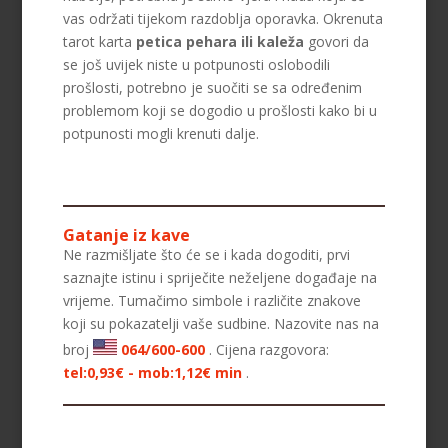
vas održati tijekom razdoblja oporavka. Okrenuta
tarot karta
petica pehara ili kaleža
govori da
se još uvijek niste u potpunosti oslobodili
prošlosti, potrebno je suočiti se sa određenim
problemom koji se dogodio u prošlosti kako bi u
potpunosti mogli krenuti dalje.
Gatanje iz kave
Ne razmišljate što će se i kada dogoditi, prvi
saznajte istinu i spriječite neželjene događaje na
vrijeme. Tumačimo simbole i različite znakove
koji su pokazatelji vaše sudbine. Nazovite nas na
broj
064/600-600
. Cijena razgovora:
tel:0,93€ - mob:1,12€ min
.
VIKTORIJA
/ Kod 369
Tarot savjetnik je slobodan
TEHNIKE:
astrologija, numerologija, tarot,