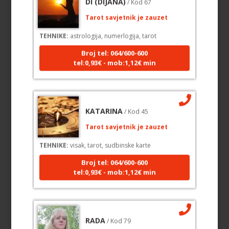
Tarot savjetnik je zauzet
TEHNIKE:
astrologija, numerlogija, tarot
Broj tel: 064/600-600
tel:0,93€ - mob:1,12€ min
KATARINA
/ Kod 45
Tarot savjetnik je zauzet
TEHNIKE:
visak, tarot, sudbinske karte
Broj tel: 064/600-600
tel:0,93€ - mob:1,12€ min
RADA
/ Kod 79