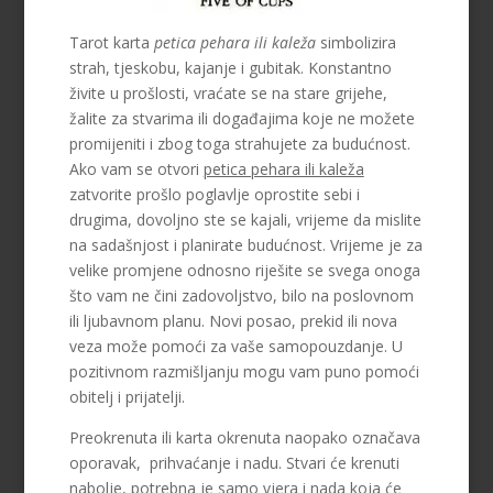
Tarot karta
petica pehara ili kaleža
simbolizira
strah, tjeskobu, kajanje i gubitak. Konstantno
živite u prošlosti, vraćate se na stare grijehe,
žalite za stvarima ili događajima koje ne možete
promijeniti i zbog toga strahujete za budućnost.
Ako vam se otvori
petica pehara ili kaleža
zatvorite prošlo poglavlje oprostite sebi i
drugima, dovoljno ste se kajali, vrijeme da mislite
na sadašnjost i planirate budućnost. Vrijeme je za
velike promjene odnosno riješite se svega onoga
što vam ne čini zadovoljstvo, bilo na poslovnom
ili ljubavnom planu. Novi posao, prekid ili nova
veza može pomoći za vaše samopouzdanje. U
pozitivnom razmišljanju mogu vam puno pomoći
obitelj i prijatelji.
Preokrenuta ili karta okrenuta naopako označava
oporavak, prihvaćanje i nadu. Stvari će krenuti
nabolje, potrebna je samo vjera i nada koja će