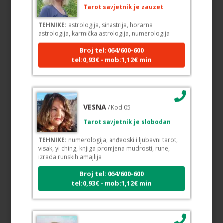
Tarot savjetnik je zauzet
TEHNIKE:
astrologija, sinastrija, horarna
astrologija, karmička astrologija, numerologija
Broj tel: 064/600-600
tel:0,93€ - mob:1,12€ min
VESNA
/ Kod 05
Tarot savjetnik je slobodan
TEHNIKE:
numerologija, anđeoski i ljubavni tarot,
visak, yi ching, knjiga promjena mudrosti, rune,
izrada runskih amajlija
Broj tel: 064/600-600
tel:0,93€ - mob:1,12€ min