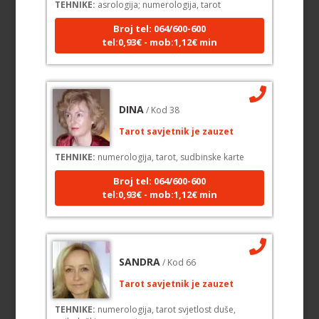
Broj tel: 064/600-600
tel:0,93€ - mob:1,12€ min
DINA
/ Kod 38
Tarot savjetnik je zauzet
TEHNIKE:
numerologija, tarot, sudbinske karte
Broj tel: 064/600-600
tel:0,93€ - mob:1,12€ min
SANDRA
/ Kod 66
Tarot savjetnik je zauzet
TEHNIKE:
numerologija, tarot svjetlost duše,
psihološki razgovori