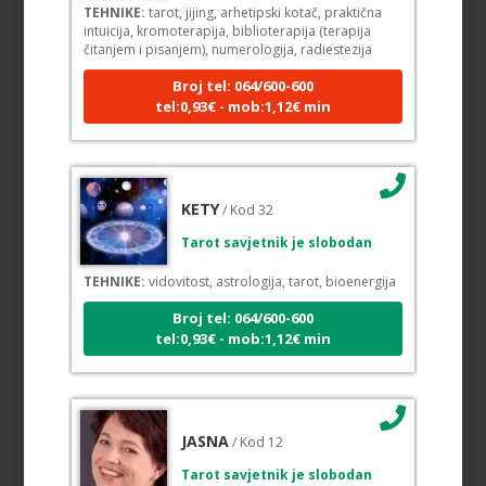
TEHNIKE:
tarot, jijing, arhetipski kotač, praktična
intuicija, kromoterapija, biblioterapija (terapija
čitanjem i pisanjem), numerologija, radiestezija
Broj tel: 064/600-600
tel:0,93€ - mob:1,12€ min
KETY
/ Kod 32
Tarot savjetnik je slobodan
TEHNIKE:
vidovitost, astrologija, tarot, bioenergija
Broj tel: 064/600-600
tel:0,93€ - mob:1,12€ min
JASNA
/ Kod 12
Tarot savjetnik je slobodan