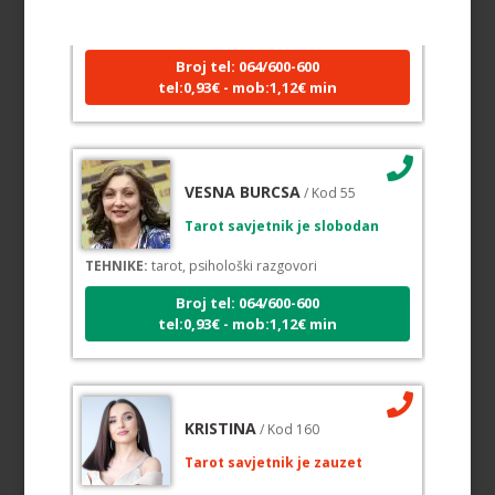
TEHNIKE:
astrologija, sudbinske karte, tarot
Broj tel: 064/600-600
tel:0,93€ - mob:1,12€ min
VESNA BURCSA
/ Kod 55
Tarot savjetnik je slobodan
TEHNIKE:
tarot, psihološki razgovori
Broj tel: 064/600-600
tel:0,93€ - mob:1,12€ min
KRISTINA
/ Kod 160
Tarot savjetnik je zauzet
TEHNIKE:
asrologija; numerologija, tarot