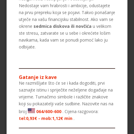
Nedostaje vam hrabrosti i ambicije, odustajete
na prvu prepreku koja se pojavi. Takvo ponašanje
utječe na vašu financijsku stabilnost. Ako vam se
okrene
sedmica diskova ili novčića
u velikom
ste stresu, zatvarate se u sebe i okrećete lošim
navikama, kada vam se ponudi pomoć lako ju
odbijate.
Gatanje iz kave
Ne razmišljate što će se i kada dogoditi, prvi
saznajte istinu i spriječite neželjene događaje na
vrijeme. Tumačimo simbole i različite znakove
koji su pokazatelji vaše sudbine. Nazovite nas na
broj
064/600-600
. Cijena razgovora:
tel:0,93€ - mob:1,12€ min
.
NIVES
/ Kod 20
Tarot savjetnik je zauzet