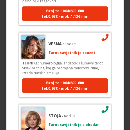
Broj tel: 064/600-600
tel:0,93€ - mob:1,12€ min
VESNA
/ Kod 05
Tarot savjetnik je zauzet
TEHNIKE:
numerologija, anđeoski i ljubavni tarot,
visak, yi ching, knjiga promjena mudrosti, rune,
izrada runskih amajlija
Broj tel: 064/600-600
tel:0,93€ - mob:1,12€ min
STOJA
/ Kod 31
Tarot savjetnik je slobodan