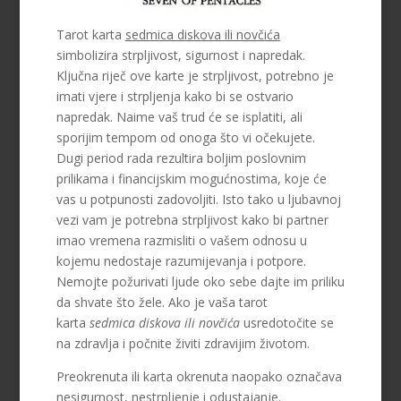
Tarot karta
sedmica diskova ili novčića
simbolizira strpljivost, sigurnost i napredak.
Ključna riječ ove karte je strpljivost, potrebno je
imati vjere i strpljenja kako bi se ostvario
napredak. Naime vaš trud će se isplatiti, ali
sporijim tempom od onoga što vi očekujete.
Dugi period rada rezultira boljim poslovnim
prilikama i financijskim mogućnostima, koje će
vas u potpunosti zadovoljiti. Isto tako u ljubavnoj
vezi vam je potrebna strpljivost kako bi partner
imao vremena razmisliti o vašem odnosu u
kojemu nedostaje razumijevanja i potpore.
Nemojte požurivati ljude oko sebe dajte im priliku
da shvate što žele. Ako je vaša tarot
karta
sedmica diskova ili novčića
usredotočite se
na zdravlja i počnite živiti zdravijim životom.
Preokrenuta ili karta okrenuta naopako označava
nesigurnost, nestrpljenje i odustajanje.