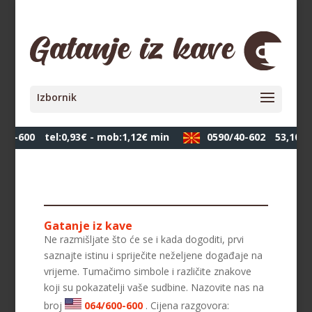
00-600
tel:0,93€ - mob:1,12€ min
0590/40-602
53,10 де
Gatanje iz kave
Ne razmišljate što će se i kada dogoditi, prvi
saznajte istinu i spriječite neželjene događaje na
vrijeme. Tumačimo simbole i različite znakove
koji su pokazatelji vaše sudbine. Nazovite nas na
broj
064/600-600
. Cijena razgovora: