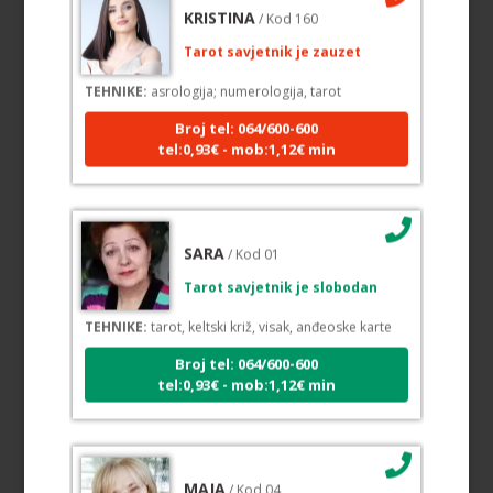
KRISTINA
/ Kod 160
Tarot savjetnik je zauzet
TEHNIKE:
asrologija; numerologija, tarot
Broj tel: 064/600-600
tel:0,93€ - mob:1,12€ min
SARA
/ Kod 01
Tarot savjetnik je slobodan
TEHNIKE:
tarot, keltski križ, visak, anđeoske karte
Broj tel: 064/600-600
tel:0,93€ - mob:1,12€ min
MAJA
/ Kod 04