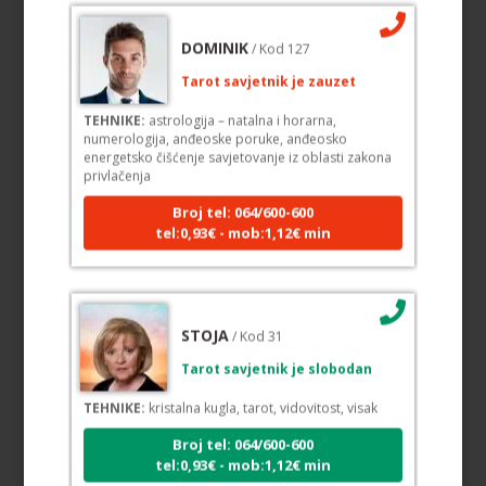
DOMINIK
/ Kod 127
Tarot savjetnik je zauzet
TEHNIKE:
astrologija – natalna i horarna,
numerologija, anđeoske poruke, anđeosko
energetsko čišćenje savjetovanje iz oblasti zakona
privlačenja
Broj tel: 064/600-600
tel:0,93€ - mob:1,12€ min
STOJA
/ Kod 31
Tarot savjetnik je slobodan
TEHNIKE:
kristalna kugla, tarot, vidovitost, visak
Broj tel: 064/600-600
tel:0,93€ - mob:1,12€ min