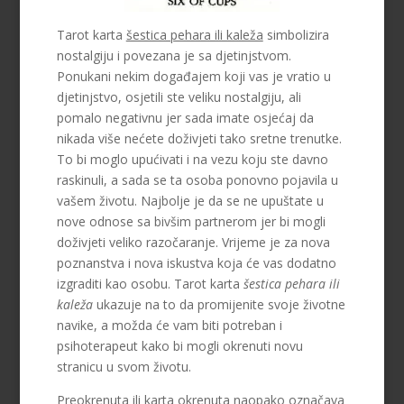
Tarot karta
šestica pehara ili kaleža
simbolizira
nostalgiju i povezana je sa djetinjstvom.
Ponukani nekim događajem koji vas je vratio u
djetinjstvo, osjetili ste veliku nostalgiju, ali
pomalo negativnu jer sada imate osjećaj da
nikada više nećete doživjeti tako sretne trenutke.
To bi moglo upućivati i na vezu koju ste davno
raskinuli, a sada se ta osoba ponovno pojavila u
vašem životu. Najbolje je da se ne upuštate u
nove odnose sa bivšim partnerom jer bi mogli
doživjeti veliko razočaranje. Vrijeme je za nova
poznanstva i nova iskustva koja će vas dodatno
izgraditi kao osobu. Tarot karta
šestica pehara ili
kaleža
ukazuje na to da promijenite svoje životne
navike, a možda će vam biti potreban i
psihoterapeut kako bi mogli okrenuti novu
stranicu u svom životu.
Preokrenuta ili karta okrenuta naopako označava