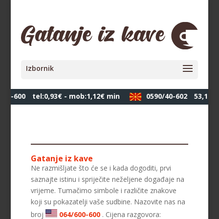
00-600
tel:0,93€ - mob:1,12€ min
0590/40-602
53,10 де
Gatanje iz kave
Ne razmišljate što će se i kada dogoditi, prvi
saznajte istinu i spriječite neželjene događaje na
vrijeme. Tumačimo simbole i različite znakove
koji su pokazatelji vaše sudbine. Nazovite nas na
broj
064/600-600
. Cijena razgovora: