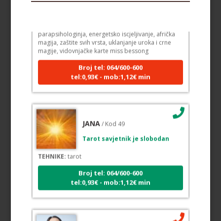
Tarot savjetnik je zauzet
TEHNIKE:
licencirana vidovinjakinja, licencirana
parapsihologinja, energetsko iscjeljivanje, afrička
magija, zaštite svih vrsta, uklanjanje uroka i crne
magije, vidovnjačke karte miss bessong
Broj tel: 064/600-600
tel:0,93€ - mob:1,12€ min
JANA
/ Kod 49
Tarot savjetnik je slobodan
TEHNIKE:
tarot
Broj tel: 064/600-600
tel:0,93€ - mob:1,12€ min