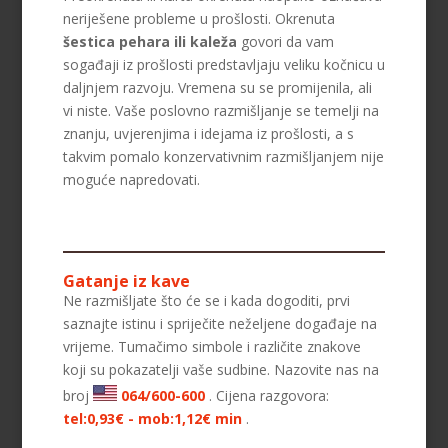
neriješene probleme u prošlosti. Okrenuta
šestica pehara ili kaleža
govori da vam
sogađaji iz prošlosti predstavljaju veliku kočnicu u
daljnjem razvoju. Vremena su se promijenila, ali
vi niste. Vaše poslovno razmišljanje se temelji na
znanju, uvjerenjima i idejama iz prošlosti, a s
takvim pomalo konzervativnim razmišljanjem nije
moguće napredovati.
Gatanje iz kave
Ne razmišljate što će se i kada dogoditi, prvi
saznajte istinu i spriječite neželjene događaje na
vrijeme. Tumačimo simbole i različite znakove
koji su pokazatelji vaše sudbine. Nazovite nas na
broj
064/600-600
. Cijena razgovora:
tel:0,93€ - mob:1,12€ min
.
AMELIE BESSONG
/ Kod 99