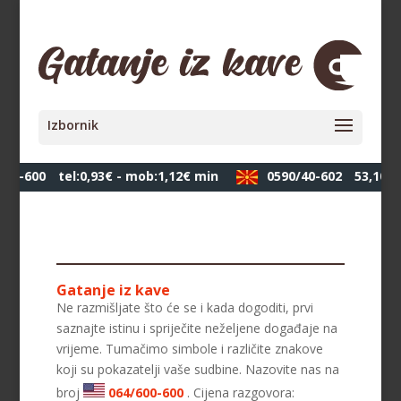
00-600
tel:0,93€ - mob:1,12€ min
0590/40-602
53,10 де
Gatanje iz kave
Ne razmišljate što će se i kada dogoditi, prvi
saznajte istinu i spriječite neželjene događaje na
vrijeme. Tumačimo simbole i različite znakove
koji su pokazatelji vaše sudbine. Nazovite nas na
broj
064/600-600
. Cijena razgovora: