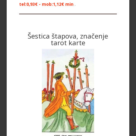
tel:0,93€ - mob:1,12€ min
.
Šestica štapova, značenje
tarot karte