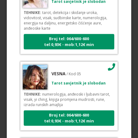
TEHNIKE:
tarot, detekcija i skidanje uroka,
vidovitost, visak, sudbinske karte, numerologija,
energija na daljinu, energetsko čišćenje aure,
anđeoske karte
Broj tel: 064/600-600
tel:0,93€ - mob:1,12€ min
VESNA
/ Kod 05
Tarot savjetnik je slobodan
TEHNIKE:
numerologija, anđeoski i ljubavni tarot,
visak, yi ching, knjiga promjena mudrosti, rune,
izrada runskih amajlija
Broj tel: 064/600-600
tel:0,93€ - mob:1,12€ min