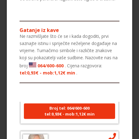
Gatanje iz kave
Ne razmišljate što će se i kada dogoditi, prvi
saznajte istinu i spriječite neželjene događaje na
vrijeme. Tumačimo simbole i različite znakove
koji su pokazatelji vaše sudbine. Nazovite nas na
broj
064/600-600
. Cijena razgovora:
tel:0,93€ - mob:1,12€ min
.
LUCIJA
/ Kod #136
Tarot savjetnik je zauzet
TEHNIKE:
sudbinske karte, anđeoske poruke
Broj tel: 064/600-600
tel:0,93€ - mob:1,12€ min