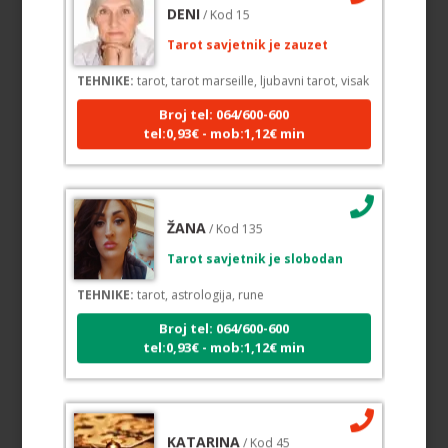
DENI
/ Kod 15
Tarot savjetnik je zauzet
TEHNIKE:
tarot, tarot marseille, ljubavni tarot, visak
Broj tel: 064/600-600
tel:0,93€ - mob:1,12€ min
ŽANA
/ Kod 135
Tarot savjetnik je slobodan
TEHNIKE:
tarot, astrologija, rune
Broj tel: 064/600-600
tel:0,93€ - mob:1,12€ min
KATARINA
/ Kod 45