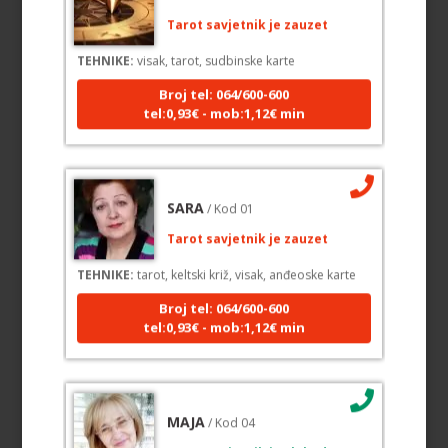
Tarot savjetnik je zauzet
TEHNIKE:
visak, tarot, sudbinske karte
Broj tel: 064/600-600
tel:0,93€ - mob:1,12€ min
SARA
/ Kod 01
Tarot savjetnik je zauzet
TEHNIKE:
tarot, keltski križ, visak, anđeoske karte
Broj tel: 064/600-600
tel:0,93€ - mob:1,12€ min
MAJA
/ Kod 04
Tarot savjetnik je slobodan