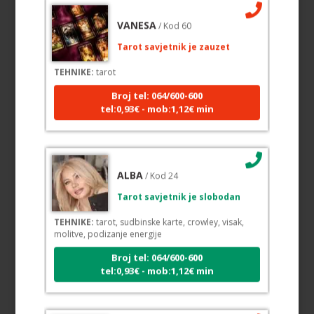
VANESA
/ Kod 60
Tarot savjetnik je zauzet
TEHNIKE:
tarot
Broj tel: 064/600-600
tel:0,93€ - mob:1,12€ min
ALBA
/ Kod 24
Tarot savjetnik je slobodan
TEHNIKE:
tarot, sudbinske karte, crowley, visak,
molitve, podizanje energije
Broj tel: 064/600-600
tel:0,93€ - mob:1,12€ min