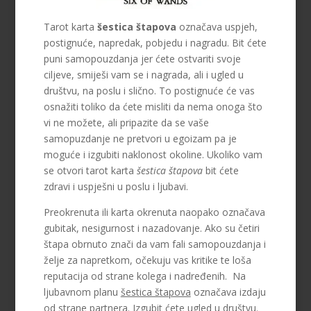
Tarot karta
šestica štapova
označava uspjeh,
postignuće, napredak, pobjedu i nagradu. Bit ćete
puni samopouzdanja jer ćete ostvariti svoje
ciljeve, smiješi vam se i nagrada, ali i ugled u
društvu, na poslu i slično. To postignuće će vas
osnažiti toliko da ćete misliti da nema onoga što
vi ne možete, ali pripazite da se vaše
samopuzdanje ne pretvori u egoizam pa je
moguće i izgubiti naklonost okoline. Ukoliko vam
se otvori tarot karta
šestica štapova
bit ćete
zdravi i uspješni u poslu i ljubavi.
Preokrenuta ili karta okrenuta naopako označava
gubitak, nesigurnost i nazadovanje. Ako su četiri
štapa obrnuto znači da vam fali samopouzdanja i
želje za napretkom, očekuju vas kritike te loša
reputacija od strane kolega i nadređenih. Na
ljubavnom planu
šestica štapova
označava izdaju
od strane partnera. Izgubit ćete ugled u društvu.