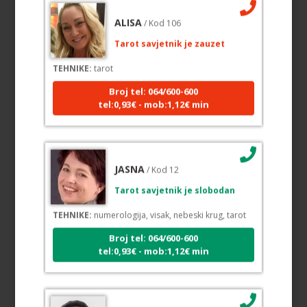
ALISA
/ Kod 106
Tarot savjetnik je zauzet
TEHNIKE:
tarot
Broj tel: 064/600-600
tel:0,93€ - mob:1,12€ min
JASNA
/ Kod 12
Tarot savjetnik je slobodan
TEHNIKE:
numerologija, visak, nebeski krug, tarot
Broj tel: 064/600-600
tel:0,93€ - mob:1,12€ min