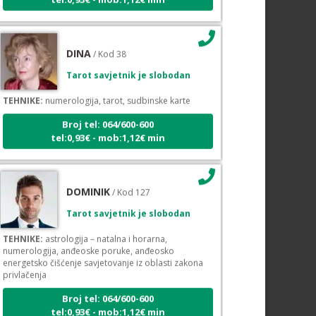
DINA
/ Kod 38
Tarot savjetnik je slobodan
TEHNIKE:
numerologija, tarot, sudbinske karte
Broj tel: 064/600-600
tel:0,93€ - mob:1,12€ min
DOMINIK
/ Kod 127
Tarot savjetnik je slobodan
TEHNIKE:
astrologija – natalna i horarna,
numerologija, anđeoske poruke, anđeosko
energetsko čišćenje savjetovanje iz oblasti zakona
privlačenja
Broj tel: 064/600-600
tel:0,93€ - mob:1,12€ min