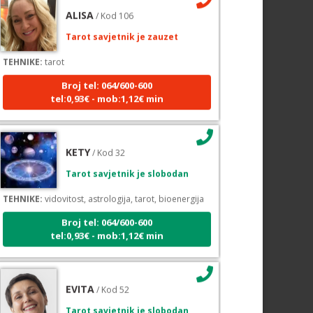
Tarot savjetnik je zauzet
TEHNIKE:
tarot
Broj tel: 064/600-600
tel:0,93€ - mob:1,12€ min
KETY
/ Kod 32
Tarot savjetnik je slobodan
TEHNIKE:
vidovitost, astrologija, tarot, bioenergija
Broj tel: 064/600-600
tel:0,93€ - mob:1,12€ min
EVITA
/ Kod 52
Tarot savjetnik je slobodan