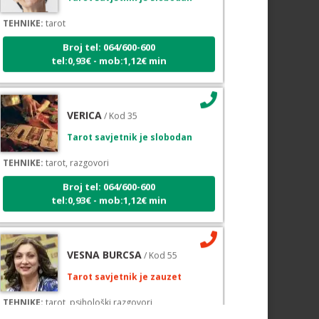
TEHNIKE:
tarot
Broj tel: 064/600-600
tel:0,93€ - mob:1,12€ min
VERICA
/ Kod 35
Tarot savjetnik je slobodan
TEHNIKE:
tarot, razgovori
Broj tel: 064/600-600
tel:0,93€ - mob:1,12€ min
VESNA BURCSA
/ Kod 55
Tarot savjetnik je zauzet
TEHNIKE:
tarot, psihološki razgovori
Broj tel: 064/600-600