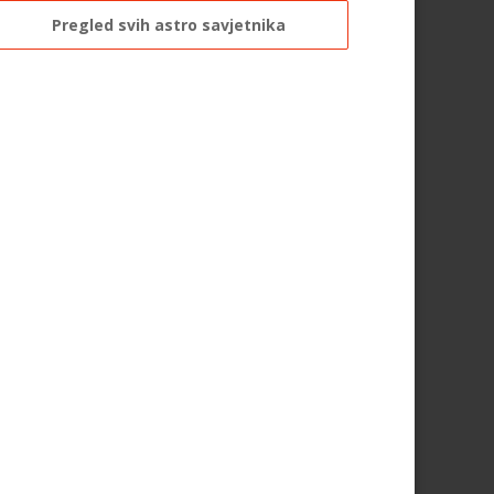
tel:0,93€ - mob:1,12€ min
Pregled svih astro savjetnika
DI (DIJANA)
/ Kod 67
Tarot savjetnik je slobodan
TEHNIKE:
astrologija, numerlogija, tarot
Broj tel: 064/600-600
tel:0,93€ - mob:1,12€ min
DINA
/ Kod 38
Tarot savjetnik je slobodan
TEHNIKE:
numerologija, tarot, sudbinske karte
Broj tel: 064/600-600
tel:0,93€ - mob:1,12€ min