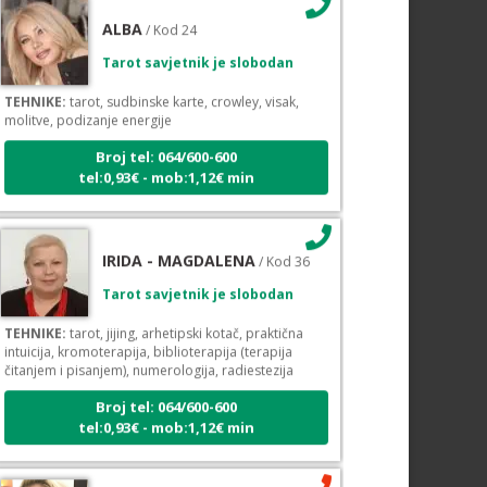
ALBA
/ Kod 24
Tarot savjetnik je slobodan
TEHNIKE:
tarot, sudbinske karte, crowley, visak,
molitve, podizanje energije
Broj tel: 064/600-600
tel:0,93€ - mob:1,12€ min
IRIDA - MAGDALENA
/ Kod 36
Tarot savjetnik je slobodan
TEHNIKE:
tarot, jijing, arhetipski kotač, praktična
intuicija, kromoterapija, biblioterapija (terapija
čitanjem i pisanjem), numerologija, radiestezija
Broj tel: 064/600-600
tel:0,93€ - mob:1,12€ min
ALISA
/ Kod 106