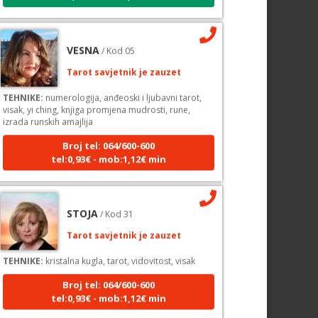
VESNA
/ Kod 05
Tarot savjetnik je zauzet
TEHNIKE:
numerologija, anđeoski i ljubavni tarot,
visak, yi ching, knjiga promjena mudrosti, rune,
izrada runskih amajlija
Broj tel: 064/600-600
tel:0,93€ - mob:1,12€ min
STOJA
/ Kod 31
Tarot savjetnik je zauzet
TEHNIKE:
kristalna kugla, tarot, vidovitost, visak
Broj tel: 064/600-600
tel:0,93€ - mob:1,12€ min