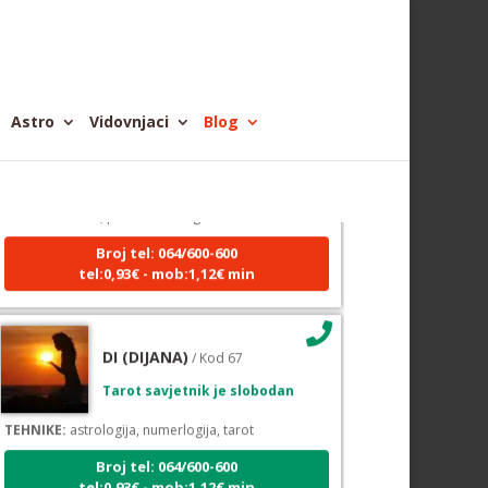
VESNA BURCSA
/ Kod 55
Astro
Vidovnjaci
Blog
Tarot savjetnik je zauzet
TEHNIKE:
tarot, psihološki razgovori
Broj tel: 064/600-600
tel:0,93€ - mob:1,12€ min
DI (DIJANA)
/ Kod 67
Tarot savjetnik je slobodan
TEHNIKE:
astrologija, numerlogija, tarot
Broj tel: 064/600-600
tel:0,93€ - mob:1,12€ min